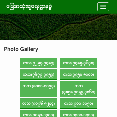
Toggle
navigati
Photo Gallery
တသ(၇၂၉၇-၇၄၈၄)
တသ(၇၄၈၅-၇၆၇၈)
တသ(၇၆၇၉-၇၈၅၇)
တသ(၇၈၅၈-၈၀၀၀)
တသ (၈၀၀၁-၈၀၉၄)
တသ
(၇၈၅၈,၇၈၅၉,၇၈၆၀)
တသ (၈၀၉၆-၈၂၄၄)
တသ(၉၀၀-၁၀၅၀)
တသ(၁၀၅၁-၁၃၀၀)
တသ(၁၃၀၀-၁၄၅၀)