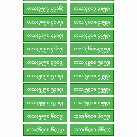
တသ(၃၅၅၇-၃၇၀၆)
တသ(၃၇၀၇-၃၈၅၇)
တသ(၃၈၅၈-၄၀၀၇)
တသ(၄၀၀၈-၄၁၅၇)
တသ(၄၁၅၈-၄၃၀၇)
တသ(၄၃၀၈-၄၄၅၇)
တသ(၄၄၅၈-၄၆၀၇)
တသ(၄၆၀၈-၄၇၅၇)
တသ(၄၇၅၈-၄၉၀၇)
တသ(၄၉၀၈-၅၀၅၇)
တသ(၅၀၅၈-၅၁၀၇)
တသ(၅၁၀၈-၅၂၅၇)
တသ(၅၂၅၈-၅၄၀၇)
တသ(၅၄၀၈-၅၅၅၇)
တသ(၅၅၅၈-၅၇၀၇)
တသ(၅၇၀၈-၅၈၅၇)
တသ(၅၈၅၈-၆၀၀၇)
တသ(၆၀၀၈-၆၁၅၇)
တသ(၆၄၀၈-၆၄၇၉)
တသ(၆၄၈၀-၆၆၇၀)