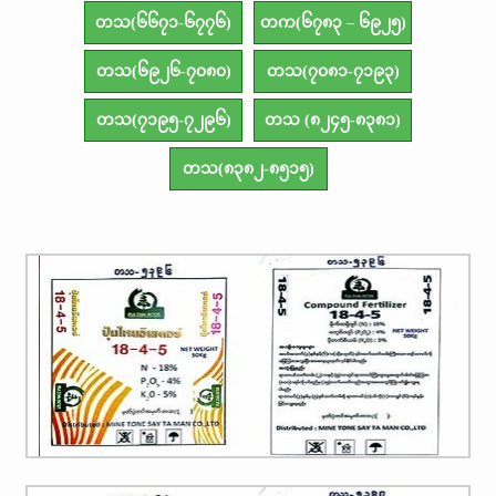
တသ(၆၆၇၁-၆၇၇၆)
တက(၆၇၈၃ – ၆၉၂၅)
တသ(၆၉၂၆-၇၀၈၀)
တသ(၇၀၈၁-၇၁၉၃)
တသ(၇၁၉၅-၇၂၉၆)
တသ (၈၂၄၅-၈၃၈၁)
တသ(၈၃၈၂-၈၅၁၅)