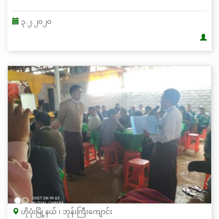
၃.၂.၂၀၂၀
ဟိုပုံးမြို့နယ် ၊ ဘုန်းကြီးကျောင်း