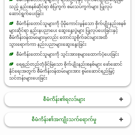
သည့် နည်းစနစ်ဆိုင်ရာ စံပြကွက် စမ်းသပ်ကွက်များ ပြုလုပ်
ဆောင်ရွက်ပေးခြင်း
စီမံကိန်းတောင်သူများကို ပိုမိုကောင်းမွန်သော စိုက်ပျိုးနည်းစနစ်
များဆိုင်ရာ နည်းနပညာပေး ဆွေးနွေးပွဲများ ပြုလုပ်ပေးခြင်းနှင့်
စီမံကိန်းဝန်ထမ်းများမှလည်း တောင်သူစိုက်ခင်းများအထိ
သွားရောက်ကာ နည်းပညာများဆွေးနွေးခြင်း
စီမံကိန်းတောင်သူများကို သွင်းအားစုများထောက်ပံ့ပေးခြင်း
ရေရှည်တည်တံ့ခိုင်မြဲသော စိုက်ပျိုးနည်းစနစ်များ ဖော်ဆောင်
နိုင်ရေးအတွက် စီမံကိန်းဝန်ထမ်းများအား စွမ်းဆောင်ရည်မြှင့်
သင်တန်းများပေးခြင်း
စီမံကိန်း၏ရလဒ်များ
စီမံကိန်း၏အကျိုးသက်ရောက်မှု