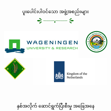
ပူးပေါင်းပါဝင်သော အဖွဲ့အစည်းများ
နှစ်အလိုက် ဆောင်ရွက်ပြီးစီးမှု အခြေအနေ