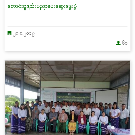
တောင်သူနည်းပညာပေးဆွေးနွေးပွဲ
၂၈.၈.၂၀၁၉
၆၀