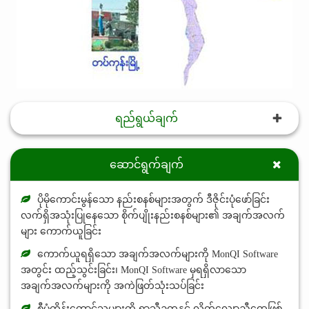
ရည်ရွယ်ချက်
ဆောင်ရွက်ချက်
ပိုမိုကောင်းမွန်သော နည်းစနစ်များအတွက် ဒီဇိုင်းပုံဖော်ခြင်း
လက်ရှိအသုံးပြုနေသော စိုက်ပျိုးနည်းစနစ်များ၏ အချက်အလက်
များ ကောက်ယူခြင်း
ကောက်ယူရရှိသော အချက်အလက်များကို MonQI Software
အတွင်း ထည့်သွင်းခြင်း၊ MonQI Software မှရရှိလာသော
အချက်အလက်များကို အကဲဖြတ်သုံးသပ်ခြင်း
စီမံကိန်းတောင်သူများကို ရာသီဥတုနှင့် လိုက်လျောညီထွေဖြစ်