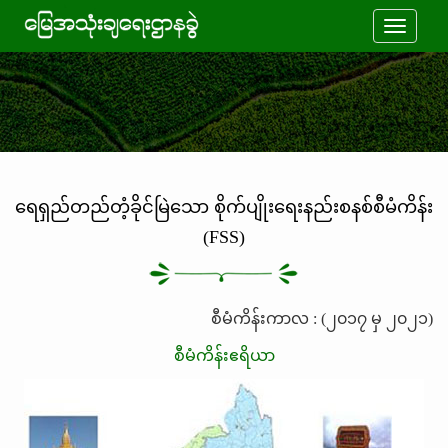
Toggle
navigati
ရေရှည်တည်တံ့ခိုင်မြဲသော စိုက်ပျိုးရေးနည်းစနစ်စီမံကိန်း
(FSS)
စီမံကိန်းကာလ : (၂၀၁၇ မှ ၂၀၂၁)
စီမံကိန်းဧရိယာ