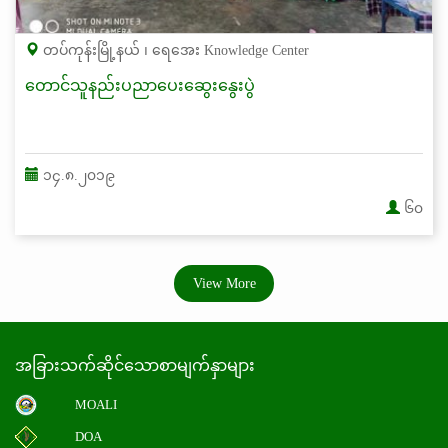
တပ်ကုန်းမြို့နယ် ၊ ရေအေး Knowledge Center
တောင်သူနည်းပညာပေးဆွေးနွေးပွဲ
၁၄.၈.၂၀၁၉
၆၀
View More
အခြားသက်ဆိုင်သောစာမျက်နှာများ
MOALI
DOA