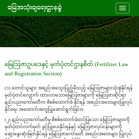
Toggle
navigati
မြေဩဇာဥပဒေနှင့် မှတ်ပုံတင်ဌာနစိတ် (Fertilizer Law
and Registration Section)
(၁) တောင်သူများ အရည်အသွေးပြည့်မီသည့် မြေဩဇာများသုံးစွဲနိုင်ရန်
မှတ်ပုံတင်လျှောက် ထားလာသောမြေဩဇာများကို မြေဩဇာဆိုင်ရာ
နည်းပညာကော်မတီက စိစစ်ထောက်ခံ နိုင်ရန် အစည်းအဝေးများပြုလုပ်
နိုင်ရေး အထောက်အကူပြုဆောင်ရွက်ခြင်း။
(၂) နည်းပညာကော်မတီမှ စိစစ်ထောက်ခံတင်ပြသော မြေဩဇာများကို
မှတ်ပုံတင်လက်မှတ် ခွင့်ပြုပေးနိုင်ရန်နှင့် မြေဩဇာလုပ်ငန်းများကို
ဆွေးနွေးဆုံးဖြတ်နိုင်ရန် မြေဩဇာကော်မတီ အစည်းအဝေးများ ပြုလုပ်