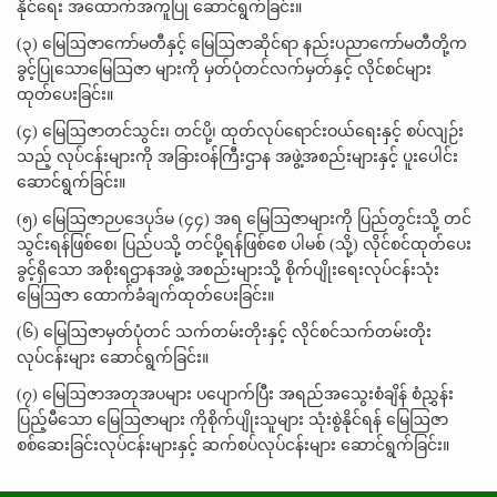
နိုင်ရေး အထောက်အကူပြု ဆောင်ရွက်ခြင်း။
(၃) မြေဩဇာကော်မတီနှင့် မြေဩဇာဆိုင်ရာ နည်းပညာကော်မတီတို့က
ခွင့်ပြုသောမြေဩဇာ များကို မှတ်ပုံတင်လက်မှတ်နှင့် လိုင်စင်များ
ထုတ်ပေးခြင်း။
(၄) မြေဩဇာတင်သွင်း၊ တင်ပို့၊ ထုတ်လုပ်ရောင်းဝယ်ရေးနှင့် စပ်လျဉ်း
သည့် လုပ်ငန်းများကို အခြားဝန်ကြီးဌာန အဖွဲ့အစည်းများနှင့် ပူးပေါင်း
ဆောင်ရွက်ခြင်း။
(၅) မြေဩဇာဉပဒေပုဒ်မ (၄၄) အရ မြေဩဇာများကို ပြည်တွင်းသို့ တင်
သွင်းရန်ဖြစ်စေ၊ ပြည်ပသို့ တင်ပို့ရန်ဖြစ်စေ ပါမစ် (သို့) လိုင်စင်ထုတ်ပေး
ခွင့်ရှိသော အစိုးရဌာနအဖွဲ့ အစည်းများသို့ စိုက်ပျိုးရေးလုပ်ငန်းသုံး
မြေဩဇာ ထောက်ခံချက်ထုတ်ပေးခြင်း။
(၆) မြေဩဇာမှတ်ပုံတင် သက်တမ်းတိုးနှင့် လိုင်စင်သက်တမ်းတိုး
လုပ်ငန်းများ ဆောင်ရွက်ခြင်း။
(၇) မြေဩဇာအတုအပများ ပပျောက်ပြီး အရည်အသွေးစံချိန် စံညွှန်း
ပြည့်မီသော မြေဩဇာများ ကိုစိုက်ပျိုးသူများ သုံးစွဲနိုင်ရန် မြေဩဇာ
စစ်ဆေးခြင်းလုပ်ငန်းများနှင့် ဆက်စပ်လုပ်ငန်းများ ဆောင်ရွက်ခြင်း။