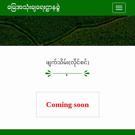
Toggle
navigati
ဖျက်သိမ်း(လိုင်စင်)
Coming soon