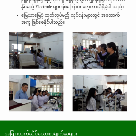
နိုင်မည့် Electrode များဖြစ်ကြောင်း လေ့လာသိရှိခဲ့ပါ သည်။
မြေယာမြေပုံ ထုတ်လုပ်မည့် လုပ်ငန်းများတွင် အထောက်
အကူ ဖြစ်စေနိုင်ပါသည်။
အခြားသက်ဆိုင်သောစာမျက်နှာများ