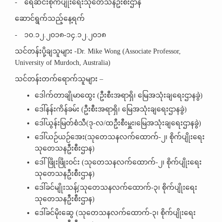
-
ရေဆင်းစိုက်ပျိုးရေးသုတေသနဦးစီးဌာန
ဆောင်ရွက်သည့်နေ့ရက်
-
၁၀.၁၂.၂၀၁၈-၁၄.၁၂.၂၀၁၈
သင်တန်းပို့ချသူများ -Dr. Mike Wong (Associate Professor,
University of Murdoch, Australia)
သင်တန်းတက်ရောက်သူများ –
ဒေါက်တာချိုမာထွေး (ဦးစီးအရာရှိ၊ မြေအသုံးချရေးဌာနခွဲ)
ဒေါ်နန်းကိန်ခမ်း (ဦးစီးအရာရှိ၊ မြေအသုံးချရေးဌာနခွဲ)
ဒေါ်ယွန်းမြတ်စံသီ(ဒု-လ/ထဦးစီးမှူး၊မြေအသုံးချရေးဌာနခွဲ)
ဒေါ်ယဉ်ယဉ်အေး(သုတေသနလက်ထောက်-၂၊ စိုက်ပျိုးရေး
သုတေသနဦးစီးဌာန)
ဒေါ်ဖြိုးဖြိုးဝင်း (သုတေသနလက်ထောက်-၂၊ စိုက်ပျိုးရေး
သုတေသနဦးစီးဌာန)
ဒေါ်ခင်မျိုးသန့်(သုတေသနလက်ထောက်-၃၊ စိုက်ပျိုးရေး
သုတေသနဦးစီးဌာန)
ဒေါ်ခင်မိုးဆွေ (သုတေသနလက်ထောက်-၃၊ စိုက်ပျိုးရေး