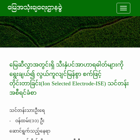
Toggle
navigati
မြေဆီလွှာအတွင်းရှိ သီးနှံပင်အာဟာရဓါတ်များကို
ရွေးချယ်၍ လွယ်ကူလျင်မြန်စွာ စက်ဖြင့်
တိုင်းတာခြင်း(Ion Selected Electrode-ISE) သင်တန်း
အစီရင်ခံစာ
သင်တန်းသားဦးရေ
-
ဝန်ထမ်း(၁၁) ဦး
ဆောင်ရွက်သည့်နေရာ