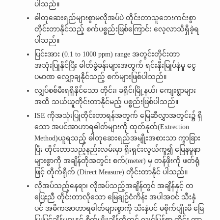
ပါသည်။
ဓါတုဆေးရည်များစွာမလိုအပ်ပဲ တိုင်းတာသူဘေးကင်းစွာ
တိုင်းတာနိုင်သည့် စက်ပစ္စည်းဖြစ်ကြောင်း လေ့လာသိရှိခဲ့ရ
ပါသည်။
ပြင်းအား (0.1 to 1000 ppm) range အတွင်းတိုင်းတာ
အသုံးပြုနိုင်ပြီး ဓါတ်ခွဲခန်းများအတွက် ရင်းနှီးမြုပ်နှံမှု ငွေ
ပမာဏ လျှော့ချနိုင်သည့် စက်များဖြစ်ပါသည်။
လျှပ်စစ်မီးရရှိနိုင်သော တိုင်း၊ ခရိုင်၊မြို့နယ်၊ ကျေးရွာများ
အထိ သယ်ယူတိုင်းတာနိုင်မည့် ပစ္စည်းဖြစ်ပါသည်။
ISE ကိုအသုံးပြုတိုင်းတာရန်အတွက် မြေဆီလွှာအတွင်း၌ ရှိ
သော အပင်အာဟာရဓါတ်များကို ထုတ်နုတ်(Extrection
Method)ယူရသည့် ဓါတုဆေးရည်အမျိုးအစားသာ ကွာခြား
ပြီး တိုင်းတာသည့်နည်းလမ်းမှာ ရိုးရှင်းလွယ်ကူ၍ မြေနမူနာ
များစွာကို အချိန်တိုအတွင်း စက်(meter) မှ တန်ဖိုးကို ဖတ်ရုံ
ဖြင့် တိုက်ရိုက် (Direct Measure) တိုင်းတာနိုင် ပါသည်။
လိုအပ်သည့်နေရာ၊ လိုအပ်သည့်အချိန်တွင် အချိန်နှင့် တ
ပြေးညီ တိုင်းတာလိုသော မြေချဉ်ငံကိန်း အပါအဝင် သီးနှံ
ပင် အဓိကအာဟာရဓါတ်များစွာကို သီးနှံပင် မစိုက်ပျိုးမီ မြေ
ပြုပြင်ချိန်များနှင့် စိုက်ပျိုးချိန်တို့တွင် လျှင်မြန်စွာ တိုင်း တာ