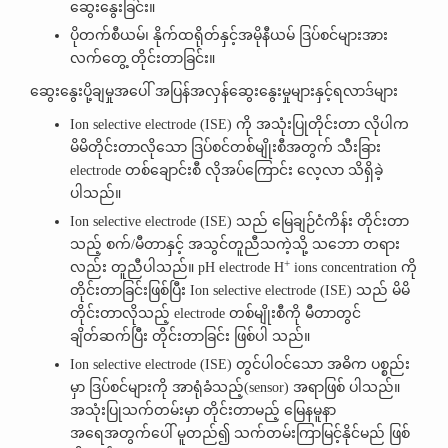
ဆွေးနွေးခြင်း။
ပိုတက်စီယမ်၊ နိုက်ထရိုတ်နှင့်အမိုနီယမ် ဒြပ်စင်များအား
လက်တွေ့ တိုင်းတာခြင်း။
ဆွေးနွေးပို့ချမှုအပေါ် အပြန်အလှန်ဆွေးနွေးမှုများနှင့်ရလာဒ်များ
Ion selective electrode (ISE) ကို အသုံးပြုတိုင်းတာ လိုပါက
မိမိတိုင်းတာလိုသော ဒြပ်စင်တစ်မျိုးစီအတွက် သီးခြား
electrode တစ်ချောင်းစီ လိုအပ်ကြောင်း လေ့လာ သိရှိခဲ့
ပါသည်။
Ion selective electrode (ISE) သည် မြေချဉ်ငံကိန်း တိုင်းတာ
သည့် စက်/မီတာနှင့် အသွင်တူညီသကဲ့သို့ သဘော တရား
+
လည်း တူညီပါသည်။ pH electrode H
ions concentration ကို
တိုင်းတာခြင်းဖြစ်ပြီး Ion selective electrode (ISE) သည် မိမိ
တိုင်းတာလိုသည့် electrode တစ်မျိုးစီကို မီတာတွင်
ချိတ်ဆက်ပြီး တိုင်းတာခြင်း ဖြစ်ပါ သည်။
Ion selective electrode (ISE) တွင်ပါဝင်သော အဓိက ပစ္စည်း
မှာ ဒြပ်စင်များကို အာရုံခံသည့်(sensor) အရာဖြစ် ပါသည်။
အသုံးပြုသက်တမ်းမှာ တိုင်းတာမည့် မြေနမူနာ
အရေအတွက်ပေါ် မူတည်၍ သက်တမ်းကြာမြင့်နိုင်မည် ဖြစ်