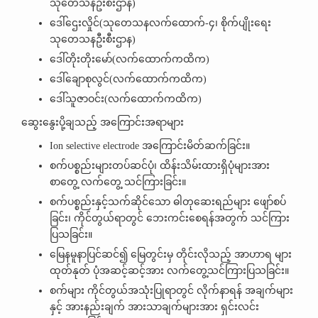
သုတေသနဦးစီးဌာန)
ဒေါ်ဌေးလှိုင်(သုတေသနလက်ထောက်-၄၊ စိုက်ပျိုးရေး
သုတေသနဦးစီးဌာန)
ဒေါ်တိုးတိုးမော်(လက်ထောက်ကထိက)
ဒေါ်ချောစုလွင်(လက်ထောက်ကထိက)
ဒေါ်သူဇာဝင်း(လက်ထောက်ကထိက)
ဆွေးနွေးပို့ချသည့် အကြောင်းအရာများ
Ion selective electrode အကြောင်းမိတ်ဆက်ခြင်း။
စက်ပစ္စည်းများတပ်ဆင်ပုံ၊ ထိန်းသိမ်းထားရှိပုံများအား
စာတွေ့ လက်တွေ့ သင်ကြားခြင်း။
စက်ပစ္စည်းနှင့်သက်ဆိုင်သော ဓါတုဆေးရည်များ ဖျော်စပ်
ခြင်း၊ ကိုင်တွယ်ရာတွင် ဘေးကင်းစေရန်အတွက် သင်ကြား
ပြသခြင်း။
မြေနမူနာပြင်ဆင်၍ မြေတွင်းမှ တိုင်းလိုသည့် အာဟာရ များ
ထုတ်နုတ် ပုံအဆင့်ဆင့်အား လက်တွေ့သင်ကြားပြသခြင်း။
စက်များ ကိုင်တွယ်အသုံးပြုရာတွင် လိုက်နာရန် အချက်များ
နှင့် အားနည်းချက် အားသာချက်များအား ရှင်းလင်း