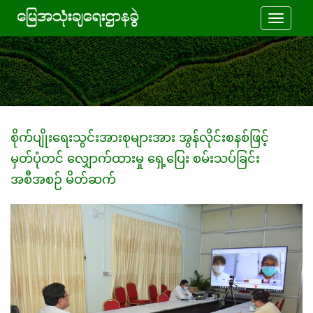
Toggle
navigati
စိုက်ပျိုးရေးသွင်းအားစုများအား အွန်လိုင်းစနစ်ဖြင့်
မှတ်ပုံတင် လျှောက်ထားမှု ရှေ့ပြေး စမ်းသပ်ခြင်း
အစီအစဉ် မိတ်ဆက်