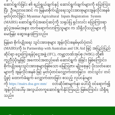
ဆောင်ရွက်ခြင်း ၏ ရည်ရွယ်ချက်နှင့် ဆောင်ရွက်ချက်များကို ပြောကြား
ပြီး ဦးဗညားအောင် က မြန်မာစိုက်ပျိုးရေးသွင်းအားစုများအွန်လိုင်းစနစ်
မှတ်ပုံတင်ခြင်း Myanmar Agricultural Inputs Registration System
(MAIRS) ဆောင်ရွက်ပုံအဆင့်ဆင့်ကို သရုပ်ပြ ရှင်းလင်း ပြောကြားရာ
ဖွင့်ပွဲအခမ်းအနား တက်ရောက်လာကြသူများ က သိရှိလိုသည်များ ကို
မေးမြန်း ဆွေးနွေးခဲ့ကြသည်။
မြန်မာ စိုက်ပျိုးရေး သွင်းအားစုများ အွန်လိုင်းစနစ်မှတ်ပုံတင်
(MAIRS)ကို In Partnership with Australian and UK Aid ဖြင့် အပြည်ပြည်
ဆိုင်ရာ ငွေကြေးရန်ပုံငွေအဖွဲ့ (IFC), ကမ္ဘာ့ဘဏ်အုပ်စု (WBG) တို့၏
ကူညီပံ့ပိုးမှုဖြင့် အကောင်အထည်ဖော် ဆောင်ရွက် ခဲ့ခြင်း ဖြစ်ကြောင်း၊
စိုက်ပျိုးရေးသွင်းအားစုများဖြစ်သော မြေဩဇာ၊ မျိုးစေ့နှင့် ပိုးသတ်ဆေး
များကို အွန်လိုင်းစနစ် ဖြင့် မှတ်ပုံတင်လျှောက်ထားခြင်း၊ တင်သွင်း/ တင်
ပို့ခွင့် ထောက်ခံချက် လျှောက်ထားခြင်း စသည့် လုပ်ငန်းများ
ကို
https://mairs.doa.gov.mm/
ဝဘ်ဆိုဒ်စာမျက်နှာ ပေါ်သို့ ဝင်ရောက်၍
အွန်လိုင်းပေါ်မှ အလွယ်တကူဆောင်ရွက်နိုင်ကြမည် ဖြစ်ကြောင်း သိရှိရ
သည်။