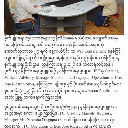
စိုက်ပျိုးရေးသွင်းအားစုများ အွန်လိုင်းစနစ် မှတ်ပုံတင် လျှောက်ထားမှု
ရှေ့ပြေး စမ်းသပ်မှု အစီအစဉ် မိတ်ဆက်ခြင်း အခမ်းအနားကို
အောက်တိုဘာလ ၂၇ ရက် နေ့လယ်ပိုင်း က Web Conferencing စနစ်ဖြင့်
ကျင်းပပြုလုပ်ရာ စိုက်ပျိုးရေး၊မွေးမြူရေးနှင့်ဆည်မြောင်း ဝန်ကြီးဌာန
စိုက်ပျိုးရေးဦးစီးဌာန ညွှန်ကြားရေးမှူးချုပ် ဒေါက်တာရဲတင့်ထွန်း၊
ဒုတိယညွှန် ကြားရေးမှူးချုပ်နှင့် ညွှန်ကြားရေးမှူးများ၊ IFC မှ Creating
Markets Advisory, Manager Ms. Paramita Dasgupta, Operations Officer
Jose Ricardo Silva, မြေဩဇာ၊ မျိုးစေ့ နှင့် ပိုးသတ်ဆေးလုပ်ငန်းရှင်များ
စုစုပေါင်း(၁၂၉) ဦး တို့က သက်ဆိုင်ရာဒေသများမှ Zoom Application
အသုံးပြု၍ တက်ရောက်ကြသည်။
ဖွင့်ပွဲအခမ်းအနားတွင် စိုက်ပျိုးရေးဦးစီးဌာန၊ ညွှန်ကြားရေးမှူးချုပ် က
အဖွင့်အမှာ စကား ပြောကြားပြီး၊ IFC Creating Markets Advisory,
Manager Ms. Paramita Dasgupta က ဂုဏ်ပြုစကား ပြောကြားသည်။
ထို့နောက် IFC Operations Officer Jose Ricardo Silva က MAIRS