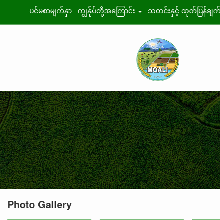
ပင်မစာမျက်နှာ
ကျွန်ုပ်တို့အကြောင်း
သတင်းနှင့် ထုတ်ပြန်ချက
Photo Gallery