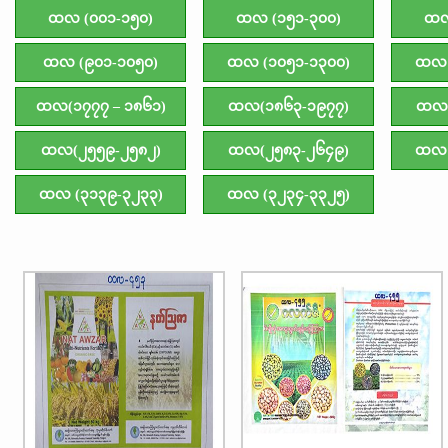
ထလ (၀၀၁-၁၅၀)
ထလ (၁၅၁-၃၀၀)
ထလ
ထလ (၉၀၁-၁၀၅၀)
ထလ (၁၀၅၁-၁၃၀၀)
ထလ 
ထလ(၁၇၇၇ – ၁၈၆၁)
ထလ(၁၈၆၃-၁၉၇၇)
ထလ(
ထလ(၂၅၅၉-၂၅၈၂)
ထလ(၂၅၈၃-၂၆၄၉)
ထလ 
ထလ (၃၁၃၉-၃၂၃၃)
ထလ (၃၂၃၄-၃၃၂၅)