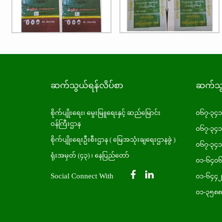
ဆက်သွယ်ရန်လိပ်စာ
ဆက်သွယ
စိုက်ပျိုးရေး၊ မွေးမြူရေးနှင့် ဆည်မြောင်း
၀၆၇-၃၄
ဝန်ကြီးဌာန
၀၆၇-၃၄
စိုက်ပျိုးရေးဦးစီးဌာန ( မြေအသုံးချရေးဌာနခွဲ )
၀၆၇-၃၄
ရုံးအမှတ် (၄၃) ၊ နေပြည်တော်
၀၁-၆၄၀
Social Connect With
၀၁-၆၄၄
၀၁-၃၅၈