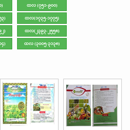
၀)
ထလ (၇၅၁-၉၀၀)
၅၃)
ထလ(၁၇၃၅-၁၇၇၅)
၉၂)
ထလ(၂၃၉၃-၂၅၅၈)
၀၄)
ထလ (၃၀၀၅-၃၁၃၈)