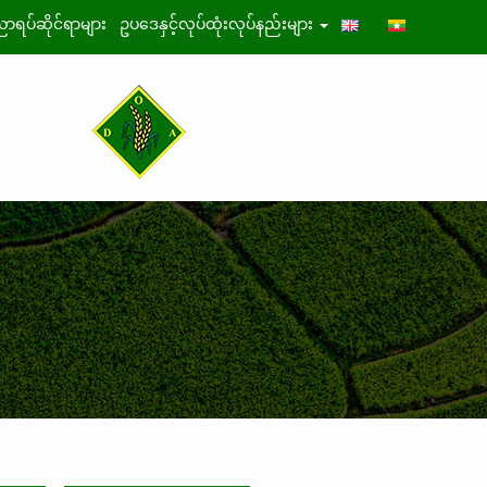
ာရပ်ဆိုင်ရာများ
ဥပဒေနှင့်လုပ်ထုံးလုပ်နည်းများ