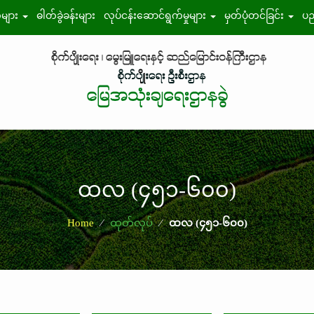
်များ
ဓါတ်ခွဲခန်းများ
လုပ်ငန်းဆောင်ရွက်မှုများ
မှတ်ပုံတင်ခြင်း
ပည
ထလ (၄၅၁-၆၀၀)
Home
⁄
ထုတ်လုပ်
⁄
ထလ (၄၅၁-၆၀၀)