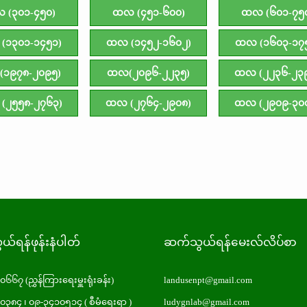
 (၃၀၁-၄၅၀)
ထလ (၄၅၁-၆၀၀)
ထလ (၆၀၁-၇၅
(၁၃၀၁-၁၄၅၁)
ထလ (၁၄၅၂-၁၆၀၂)
ထလ (၁၆၀၃-၁၇
၁၉၇၈-၂၀၉၅)
ထလ(၂၀၉၆-၂၂၃၅)
ထလ (၂၂၃၆-၂၃
(၂၅၅၈-၂၇၆၃)
ထလ (၂၇၆၄-၂၉၀၈)
ထလ (၂၉၀၉-၃၀
်ရန်ဖုန်းနံပါတ်
ဆက်သွယ်ရန်မေးလ်လိပ်စာ
၁၀၆၆၇
(ညွှန်ကြားရေးမှူးရုံးခန်း)
landusenpt@gmail.com
၁၀၃၈၄
၊
၀၉-၃၄၁၀၅၁၄
( စီမံရေးရာ )
ludygnlab@gmail.com