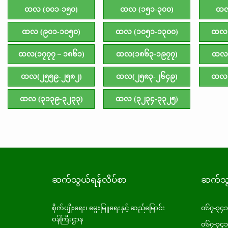
ထလ (၀၀၁-၁၅၀)
ထလ (၁၅၁-၃၀၀)
ထလ
ထလ (၉၀၁-၁၀၅၀)
ထလ (၁၀၅၁-၁၃၀၀)
ထလ 
ထလ(၁၇၇၇ – ၁၈၆၁)
ထလ(၁၈၆၃-၁၉၇၇)
ထလ(
ထလ(၂၅၅၉-၂၅၈၂)
ထလ(၂၅၈၃-၂၆၄၉)
ထလ 
ထလ (၃၁၃၉-၃၂၃၃)
ထလ (၃၂၃၄-၃၃၂၅)
ဆက်သွယ်ရန်လိပ်စာ
ဆက်သွယ
စိုက်ပျိုးရေး၊ မွေးမြူရေးနှင့် ဆည်မြောင်း
၀၆၇-၃၄
ဝန်ကြီးဌာန
၀၆၇-၃၄