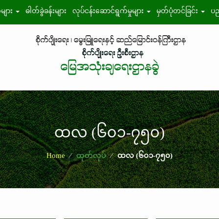
်များ
ဓါတ်ခွဲခန်းများ
လုပ်ငန်းဆောင်ရွက်မှုများ
မှတ်ပုံတင်ခြင်း
ပည
ထလ (၆၀၁-၇၅၀)
Home
⁄
ထုတ်လုပ်
⁄
ထလ (၆၀၁-၇၅၀)