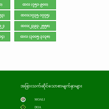
၀)
ထလ (၇၅၁-၉၀၀)
၅၃)
ထလ(၁၇၃၅-၁၇၇၅)
၉၂)
ထလ(၂၃၉၃-၂၅၅၈)
၀၄)
ထလ (၃၀၀၅-၃၁၃၈)
အခြားသက်ဆိုင်သောစာမျက်နှာများ
MOALI
DOA