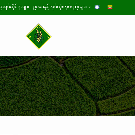
ာရပ်ဆိုင်ရာများ
ဥပဒေနှင့်လုပ်ထုံးလုပ်နည်းများ