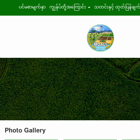
ပင်မစာမျက်နှာ
ကျွန်ုပ်တို့အကြောင်း
သတင်းနှင့် ထုတ်ပြန်ချက
Photo Gallery