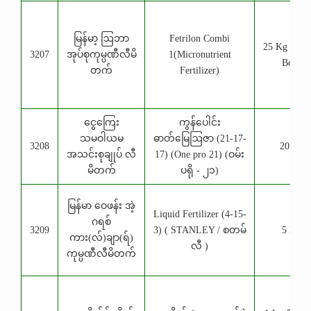
မြန်မာ့ ဩဘာ
Fetrilon Combi
25 Kg (Car
3207
အုပ်စုကုမ္ပဏီလီမိ
1(Micronutrient
Box)
တက်
Fertilizer)
​ငွေကြေး
ကွန်ပေါင်း
သမဝါယမ
ဓာတ်မြေဩဇာ (21-17-
3208
20 Kg
အသင်းစုချုပ် လီ
17) (One pro 21) (ဝမ်း
မိတက်
ပရို - ၂၁)
မြန်မာ ဝေဖန်း အဲ့
Liquid Fertilizer (4-15-
ဂရစ်
3209
3) ( STANLEY / စတမ်
5 Ltr
ကား(လ်)ချာ(ရ်)
လီ )
ကုမ္ပဏီလီမိတက်