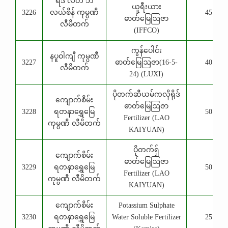
ရိဒ် လိတ် ဘ
ယူရီးယား
3226
လယ်စိန် ကုမ္ပဏီ
45 Kg
ဓာတ်မြေဩဇာ
လီမိတက်
(IFFCO)
ကွန်ပေါင်း
နပူဝါကျီ ကုမ္ပဏီ
3227
ဓာတ်မြေဩဇာ(16-5-
40 Kg
လီမိတက်
24) (LUXI)
ပိုတက်ဆီယမ်ကလိုရိုဒ်
ကျောက်စိမ်း
ဓာတ်မြေဩဇာ
3228
ရတနာရွှေမြေ
50 Kg
Fertilizer (LAO
ကုမ္ပဏီ လီမိတက်
KAIYUAN)
ပိုတက်ရှ်
ကျောက်စိမ်း
ဓာတ်မြေဩဇာ
3229
ရတနာရွှေမြေ
50 Kg
Fertilizer (LAO
ကုမ္ပဏီ လီမိတက်
KAIYUAN)
ကျောက်စိမ်း
Potassium Sulphate
3230
ရတနာရွှေမြေ
Water Soluble Fertilizer
25 Kg