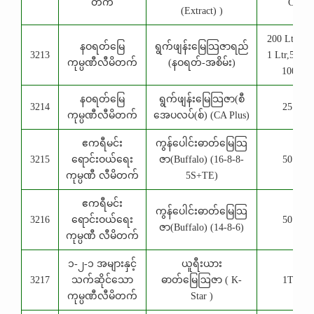
တက်
CC
(Extract) )
200 Ltr,4 Lt
နဝရတ်မြေ
ရွက်ဖျန်းမြေသြဇာရည်
3213
1 Ltr,500 C
ကုမ္ပဏီလီမိတက်
(နဝရတ်-အစိမ်း)
100 cc
နဝရတ်မြေ
ရွက်ဖျန်းမြေသြဇာ(စီ
3214
25 Kg
ကုမ္ပဏီလီမိတက်
အေပလပ်(စ်) (CA Plus)
ဧကရီမင်း
ကွန်ပေါင်းဓာတ်မြေသြ
3215
ရောင်းဝယ်ရေး
ဇာ(Buffalo) (16-8-8-
50 Kg
ကုမ္ပဏီ လီမိတက်
5S+TE)
ဧကရီမင်း
ကွန်ပေါင်းဓာတ်မြေသြ
3216
ရောင်းဝယ်ရေး
50 Kg
ဇာ(Buffalo) (14-8-6)
ကုမ္ပဏီ လီမိတက်
၁-၂-၁ အများနှင့်
ယူရီးယား
3217
သက်ဆိုင်သော
ဓာတ်မြေဩဇာ ( K-
1TNE
ကုမ္ပဏီလီမိတက်
Star )