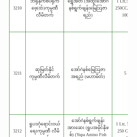
ဘရုနိုက်စ်ပရိုက်
​ရွှေအိတ် (အထူးအော်ဂဲ
1 Ltr,500 C
3210
ဗေ့(ထ်)ကုမ္ပဏီ
နစ်ရွက်ဖျန်းမြေသြဇာ
250CC,200
လီမိတက်
ရည်)
100 CC
ဆုမြတ်နိုင်
အော်ဂဲနစ်မြေသြဇာ
3211
5 Ltr
ကုမ္ပဏီလီမိတက်
အရည် (မဟာမိတ်)
​အော်ဂဲနစ်ရွက်ဖျန်း
ရူပဒဂုံရောင်းဝယ်
1 Ltr, 500 
အားဆေး (ရူပအမိုင်နိုဖ
3212
ရေးကုမ္ပဏီ လီမိ
250 CC, 1
စ်) (Yupa Amino Fish