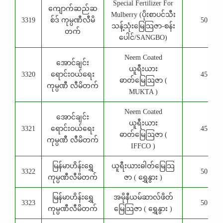
Special Fertilizer For
ကျောက်ဆည်ဆ
Mulberry (ပိုးစာပင်သီး
3319
စ်ဒ် ကုမ္ပဏီလီမိ
50 Kg
သန့်သုံးမြေသြဇာ-စန်း
တက်
ပေါင်/SANGBO)
Neem Coated
အောင်ချင်း
ယူရီးယား
3320
ရောင်းဝယ်ရေး
45 Kg
ဓာတ်မြေဩဇာ (
ကုမ္ပဏီ လီမိတက်
MUKTA )
Neem Coated
အောင်ချင်း
ယူရီးယား
3321
ရောင်းဝယ်ရေး
45 Kg
ဓာတ်မြေဩဇာ (
ကုမ္ပဏီ လီမိတက်
IFFCO )
မြန်မာဟိန်းရွှေ
ယူရီးယားဓါတ်မြေသြ
3322
50 Kg
ကုမ္ပဏီလီမိတက်
ဇာ ( ရွှေနွား )
မြန်မာဟိန်းရွှေ
အမိုနီယမ်ဆာလ်ဖိတ်
3323
50 Kg
ကုမ္ပဏီလီမိတက်
မြေသြဇာ ( ရွှေနွား )