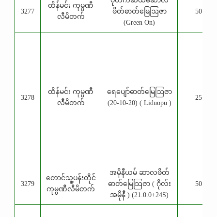
ပိုတက်ဆီယမ်ဆာလ်
ထိန်မင်း ကုမ္ပဏီ
3277
ဖိတ်ဓာတ်မြေဩဇာ
50 Kg
လီမိတက်
(Green On)
ထိန်မင်း ကုမ္ပဏီ
ရေပျော်ဓာတ်မြေဩဇာ
3278
25 Kg
လီမိတက်
(20-10-20) ( Liduopu )
အမိုနီယမ် ဆာလဖိတ်
တောင်သူ့ပန်းတိုင်
3279
ဓာတ်မြေသြဇာ ( ဂိုလ်း
50 Kg
ကုမ္ပဏီလီမိတက်
အမိုနီ ) (21:0:0+24S)