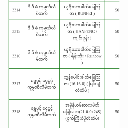
ဒီ ဒီ စံ ကုမ္ပဏီလီ
ယူရီးယားဓါတ်မြေသြ
3314
50 Kg
မိတက်
ဇာ ( RUNFEI )
ယူရီးယားဓါတ်မြေသြ
ဒီ ဒီ စံ ကုမ္ပဏီလီ
3315
ဇာ ( JIANFENG /
50 Kg
မိတက်
ကျင်းဖုန်း )
ယူရီးယားဓါတ်မြေသြ
ဒီ ဒီ စံ ကုမ္ပဏီလီ
3316
ဇာ ( ရိန်းဘိုး / Rainbow
50 Kg
မိတက်
)
ကွန်ပေါင်းဓါတ်မြေသြ
ရွှေပွင့် ငွေပွင့်
3317
ဇာ (16-16-8) ( မြင်းပျံ
50 Kg
ကုမ္ပဏီလီမိတက်
တံဆိပ် )
အမိုနီယမ်ဆာလဖိတ်
ရွှေပွင့် ငွေပွင့်
3318
မြေသြဇာ(21-0-0+24S)
50 Kg
ကုမ္ပဏီလီမိတက်
(ငှက်ကြီးဝံပိုတံဆိပ်)