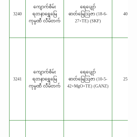
ကျောက်စိမ်း
ရေပျေုာ်
3240
ရတနာရွှေမြေ
ဓာတ်မြေဩဇာ (18-6-
40 Kg
ကုမ္ပဏီ လီမိတက်
27+TE) (SKF)
ကျောက်စိမ်း
ရေပျေုာ်
3241
ရတနာရွှေမြေ
ဓာတ်မြေဩဇာ (10-5-
25 Kg
ကုမ္ပဏီ လီမိတက်
42+MgO+TE) (GANZ)