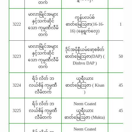
တက်
မာလာမြိုင်အများ
ကွန်ပလပ်စ်
နှင့်သက်ဆိုင်
3222
ဓာတ်မြေဩဇာ(16-16-
1 Kg
သော ကုမ္ပဏီလီမိ
16) (နေရွက်လှေ)
တက်
မာလာမြိုင်အများ
ဒိုင်အမိုနီယမ်ဖော့စဖိတ်
နှင့်သက်ဆိုင်
3223
ဓာတ်မြေဩဇာ(DAP) (
50 Kg
သော ကုမ္ပဏီလီမိ
Dinhvu DAP )
တက်
ရိဒ် လိတ် ဘ
ယူရီးယား
3224
လယ်စိန် ကုမ္ပဏီ
ဓာတ်မြေဩဇာ ( Kisan
45 Kg
လီမိတက်
)
ရိဒ် လိတ် ဘ
Neem Coated
3225
လယ်စိန် ကုမ္ပဏီ
ယူရီးယား
45 Kg
လီမိတက်
ဓာတ်မြေဩဇာ (Mukta)
Neem Coated