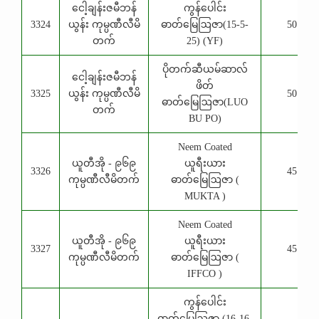
ငေါ့ချန်းဇမီဘန်
ကွန်ပေါင်း
3324
ယွန်း ကုမ္ပဏီလီမိ
ဓာတ်မြေဩဇာ(15-5-
50 Kg
တက်
25) (YF)
ပိုတက်ဆီယမ်ဆာလ်
ငေါ့ချန်းဇမီဘန်
ဖိတ်
3325
ယွန်း ကုမ္ပဏီလီမိ
50 Kg
ဓာတ်မြေဩဇာ(LUO
တက်
BU PO)
Neem Coated
ယူတီအို - ၉၆၉
ယူရီးယား
3326
45 Kg
ကုမ္ပဏီလီမိတက်
ဓာတ်မြေဩဇာ (
MUKTA )
Neem Coated
ယူတီအို - ၉၆၉
ယူရီးယား
3327
45 Kg
ကုမ္ပဏီလီမိတက်
ဓာတ်မြေဩဇာ (
IFFCO )
ကွန်ပေါင်း
ဓာတ်မြေဩဇာ (16-16-