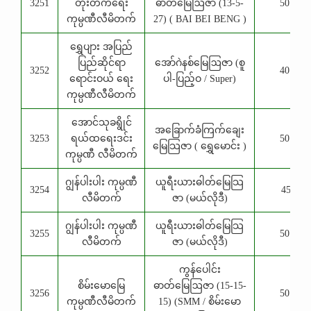
3251
တိုးတက်ရေး
ဓာတ်မြေဩဇာ (13-5-
50 Kg
ကုမ္ပဏီလီမိတက်
27) ( BAI BEI BENG )
ရွှေပျား အပြည်
ပြည်ဆိုင်ရာ
အော်ဂဲနစ်မြေဩဇာ (စူ
3252
40 Kg
ရောင်းဝယ် ရေး
ပါ-ပြည့်ဝ / Super)
ကုမ္ပဏီလီမိတက်
အောင်သုခရွိုင်
အခြောက်ခံကြက်ချေး
3253
ရယ်ထရေးဒင်း
50 Kg
မြေသြဇာ ( ရွှေမောင်း )
ကုမ္ပဏီ လီမိတက်
ဂျွန်ပါးပါး ကုမ္ပဏီ
ယူရီးယားဓါတ်မြေသြ
3254
45Kg
လီမိတက်
ဇာ (မယ်လိုဒီ)
ဂျွန်ပါးပါး ကုမ္ပဏီ
ယူရီးယားဓါတ်မြေသြ
3255
50 Kg
လီမိတက်
ဇာ (မယ်လိုဒီ)
ကွန်ပေါင်း
စိမ်းမောမြေ
ဓာတ်မြေဩဇာ (15-15-
3256
50 Kg
ကုမ္ပဏီလီမိတက်
15) (SMM / စိမ်းမော