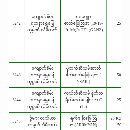
ကျောက်စိမ်း
ရေပျေုာ်
3242
ရတနာရွှေမြေ
ဓာတ်မြေဩဇာ (19-19-
25 Kg
ကုမ္ပဏီ လီမိတက်
19+MgO+TE) (GANZ)
ကျောက်စိမ်း
ပိုတက်ဆီယမ်ဆာလ်
3243
ရတနာရွှေမြေ
ဖိတ်ဓာတ်မြေဩဇာ (
50 Kg
ကုမ္ပဏီ လီမိတက်
YSAK )
ကျောက်စိမ်း
ကယ်လ်ဆီယမ် နိုက်ထ
3244
ရတနာရွှေမြေ
ရိတ်ဓာတ်မြေဩဇာ C
25 Kg
ကုမ္ပဏီ လီမိတက်
(TJ)
ဒို့များ လယ်ယာ
ရွက်ဖျန်းမြေသြ
25 Kg , 1 K
3245
ကုမ္ပဏီလီမိတက်
ဇာ(ARRMYAN)
500 g