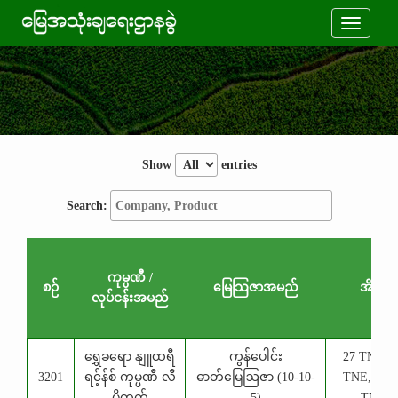
Toggle
navigati
Show
entries
Search:
ကုမ္ပဏီ /
စဉ်
​မြေသြဇာအမည်
အိတ်
လုပ်ငန်းအမည်
စဉ်
ကုမ္ပဏီ /
​မြေသြဇာအမည်
အိတ်
ရွှေခရော နျူထရီ
ကွန်ပေါင်း
27 TNE, 2
လုပ်ငန်းအမည်
3201
ရင့်န်စ် ကုမ္ပဏီ လီ
ဓာတ်မြေဩဇာ (10-10-
TNE, 1.65
မိတက်
5)
TNE