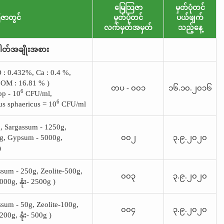
မြေသြဇာ
မှတ်ပုံတင်
ဇာတွင်
မှတ်ပုံတင်
ပယ်ဖျက်
လက်မှတ်အမှတ်
သည့်နေ့
တ်အချိုးအစား
 : 0.432%, Ca : 0.4 %,
 OM : 16.81 % )
တပ - ၀၀၁
၁၆.၁၀.၂၀၁၆
6
pp - 10
CFU/ml,
6
s sphaericus = 10
CFU/ml
, Sargassum - 1250g,
0g, Gypsum - 5000g,
၀၀၂
၃.၉.၂၀၂၀
)
ssum - 250g, Zeolite-500g,
၀၀၃
၃.၉.၂၀၂၀
00g, နုံး- 2500g )
ssum - 50g, Zeolite-100g,
၀၀၄
၃.၉.၂၀၂၀
00g, နုံး- 500g )