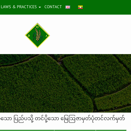
LAWS & PRACTICES
CONTACT
်သော ပြည်ပသို့ တင်ပို့သော မြေဩဇာမှတ်ပုံတင်လက်မှတ်