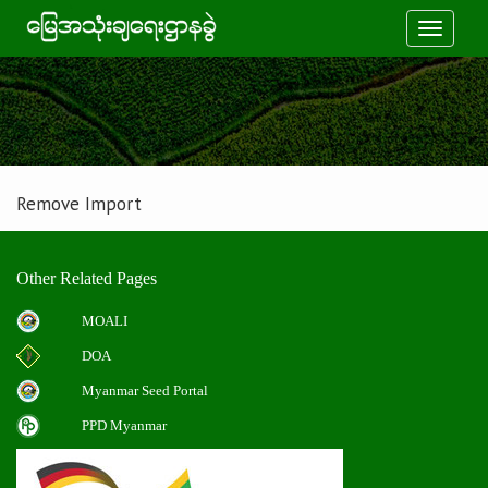
Toggle
navigati
Remove Import
Other Related Pages
MOALI
DOA
Myanmar Seed Portal
PPD Myanmar