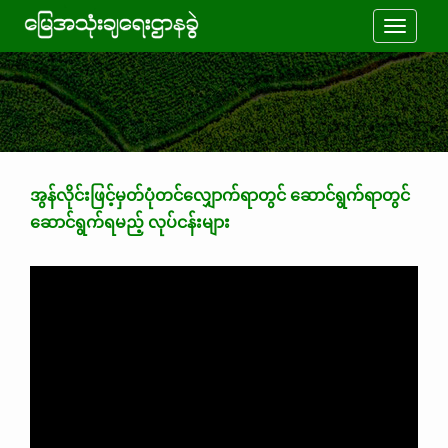
Toggle
navigati
အွန်လိုင်းဖြင့်မှတ်ပုံတင်လျှောက်ရာတွင် ဆောင်ရွက်ရာတွင်
ဆောင်ရွက်ရမည့် လုပ်ငန်းများ