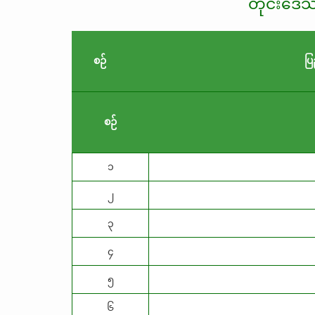
တိုင်းဒေ
စဉ်
ပြ
စဉ်
၁
၂
၃
၄
၅
၆