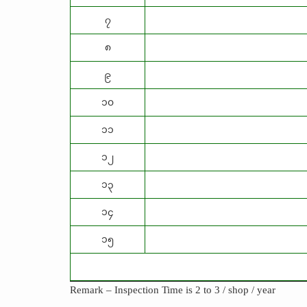
၇
၈
၉
၁၀
၁၁
၁၂
၁၃
၁၄
၁၅
Remark – Inspection Time is 2 to 3 / shop / year