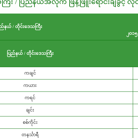
သကြီး / ပြည်နယ်အလိုက် ဖြ
န့်ဖြူးရောင်းချခွင့် လို
ည်နယ် / တိုင်းဒေသကြီး
၂၀၁၅
ပြည်နယ် / တိုင်းဒေသကြီး
ကချင်
ကယား
ကရင်
ချင်း
စစ်ကိုင်း
တနင်္သာရီ