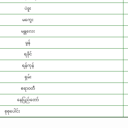
ပဲခူး
မကွေး
မန္တလေး
မွန်
ရခိုင်
ရန်ကုန်
ရှမ်း
ဧရာဝတီ
နေပြည်တော်
စုစုပေါင်း