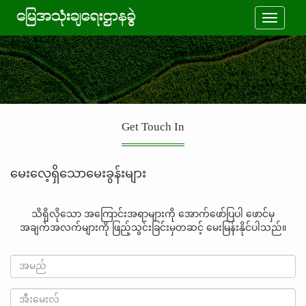
Toggle
navigati
Get Touch In
မေးလေ့ရှိသောမေးခွန်းများ
သိရှိလိုသော အကြောင်းအရာများကို အောက်ဖော်ပြပါ ဖောင်မှ
အချက်အလက်များကို ဖြည့်သွင်းခြင်းမှတဆင့် မေးမြန်းနိုင်ပါသည်။