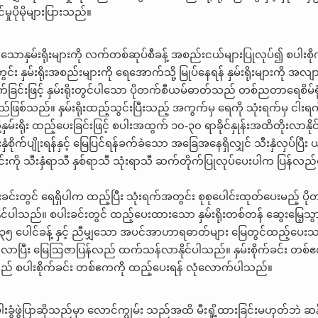
မှုပိုမိုများပြားသည်။
ရှိသောနှမ်းရိုးများကို လက်တစ်ဆုပ်စီခန့် အစည်းငယ်များပြုလုပ်၍ စပါးစိုက
မ်းရိုးအစည်းများကို ရေအောက်သို့ မြုပ်နေရန် နှမ်းရိုးများကို အလျာ
က်ခြင်းဖြင့် နှမ်းရိုးတွင်ပါသော ပိုတက်စီယမ်ဓာတ်သည် တစ်ညတာရေစိမ်ရုံမ
မည်ဖြစ်သည်။ နှမ်းရိုးထည့်သွင်းပြီးသည့် အကွက်မှ ရေကို သုံးရက်မှ ငါး
မ်းရိုး ထည့်ပေးခြင်းဖြင့် စပါးအထွက် ၁၀-၃၀ ရာခိုင်နှုန်းအထိတိုးလာနိုင
ံစိုက်ပျိုးရန်နှင့် မြေပြင်ရန်ခက်ခဲသော အခြေအနေရှိလျှင် သီးနှံလှပ်ပြီး 
ြင်းကို သီးနှံရာသီ နှစ်ရာသီ သုံးရာသီ ဆက်တိုက်ပြုလုပ်ပေးပါက ပြန်လည်စိ
းခင်းတွင် ရေရှိပါက ထည့်ပြီး သုံးရက်အတွင်း စုစုပေါင်းထုတ်ပေးမည့် ပ
ရရှိနိုင်ပါသည်။ စပါးခင်းတွင် ထည့်ပေးထားသော နှမ်းရိုးတစ်တန် ဆွေးမြေ့သ
က်ရှ် ၃၅ ပေါင်ခန့် နှင့် ညီမျှသော အပင်အာဟာရဓာတ်များ မြေတွင်ထည့်ပေးသက
က်လာပြီး မြေဩဇာပြန်လည် ထက်သန်လာနိုင်ပါသည်။ နှမ်းစိုက်ခင်း တစ်ဧက
ာဏသည် စပါးစိုက်ခင်း တစ်ဧကကို ထည့်ပေးရန် လုံလောက်ပါသည်။
ွံဖွဲပြာဆိုသည်မှာ လောင်ကျွမ်း သည်အထိ မီးရှို့ထားခြင်းမဟုတ်ဘဲ ဆန