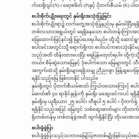
က်ထရိုဂျင်(N) ၊ ဖော့စဖိတ် (P)နှင့် ပိုတက်စီယမ် (K) ပါဝင်
စပါးစိုက်ပျိုးရေးတွင် နှမ်းရိုးအသုံးပြုခြင်း
စပါးစိုက်ပျိုးရာ၌ လက်တွေ့အသုံးပြုနည်းမှ နှမ်းခါပြီးရ
တစ်လသားအရွယ်တွင် ရေရှိနေသော စပါးတန်းကြားအတွင်း နှ
ခြေထောက်ဖြင့်နင်း၍ မြုပ်ပေးရပါမည်။ ထို့သို့ ဆောင်ရွ
စပါးခင်းအတွင်းသို့ ရောက်ရှိကာ စပါးပင်ကစားသုံးနိုင်
သည်အထိ ထိန်းထားပေးပြီး ရေပြန်မထုတ်ရပါ။ ထို့ကဲ့သို့နှ
တယ်။ စိမ့်ဆွဲသောမြေနှင့် ဒုံပေါက်သော မြေများတွင် သီးနှ
အကွက်ထဲသို့ နှမ်းရိုးများရရှိသမျှ ညီညာစွာ ဖြန့်ချပေးခ
ရနိုင်သည့်မြေ ဖြစ်လာနိုင် ပါသည်။
နှမ်းရိုးတွင် ပိုတက်စီယမ်ဓာတ် ကြွယ်ဝသောကြောင့် စပါ
မ်ဓာတ်၏ ၄၀ ရာခိုင်နှုန်းကို နှမ်းရိုး မဆွေးခင်ကပင် 
နှမ်းရိုးမှ ယူရီးယား ၂၅ ပေါင်၊ တီစူပါ ၅ ပေါင် ၊ ပိုတ
ရရှိနိုင်သည့်အပြင် မြေတွင် သစ်ဆွေးဓာတ်များ တိုးတ
ရိုးတစ်တန်မှ တစ်တန်ခွဲအထိ ထွက်ရှိနိုင်ပြီး ထိုပမ
စပါးခွံဖွဲပြာ
စပါးခွံဖွဲပြာသည်သဘာဝမြေဩဇာတစ်မျိုးဖြစ်သည်။စပါးခ