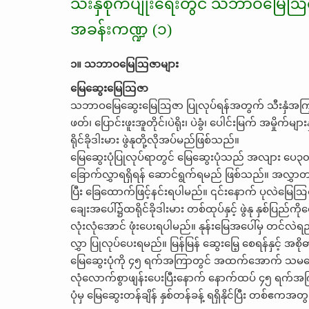
သီးနှံစိုက်ပျိုးရေးတွင် သဘာဝမြေဩဇ
အခန်းကဏ္ဍ (၁)
၁။ သဘာဝမြေဩဇာများ
မြေဆွေးမြေဩဇာ
သဘာဝမြေဆွေးမြေဩဇာ ပြုလုပ်ရန်အတွက် သီးနှံအကြွင်းအကျ
ဖတ်၊ ပြောင်းဖူးအူတိုင်၊ပဲရိုး၊ ပဲခွံ၊ ပေါင်းမြက် အမှိုက
ရိုင်ခိုဒါးမား ဖွဲနုတို့လိုအပ်မည်ဖြစ်သည်။
မြေဆွေးပုံပြုလုပ်ရာတွင် မြေဆွေးပုံသည် အလျား ပေ၃၀ ၊
ခြောက်လွှာရရှိရန် ဆောင်ရွက်ရမည် ဖြစ်သည်။ အလွှာတစ်
ပြီး ခြေထောက်ဖြင့်နင်းရပါမည်။ ၎င်းနောက် ပုလဲမြေဩဇာ (
ချေးအပေါ်၌ထရိုင်ခိုဒါးမား တစ်ထုပ်နှင့် ဖွဲနု နှစ်ပြည်ကိ
လုံးလုံအောင် ဖုံးပေးရပါမည်။ နုန်းမြေအပေါ်မှ တင်လဲရည် 
လွှာ ပြုလုပ်ပေးရမည်။ မြန်မြန် ဆွေးမြေ့ စေရန်နှင့် 
မြေဆွေးပုံကို ၄၅ ရက်အကြာတွင် အထက်အောက် သမအောင
လုံလောက်စွာဖျန်းပေးပြီးနောက် နောက်ထပ် ၄၅ ရက်အ
ပုံမှ မြေဆွေးတန်ချိန် နှစ်တန်ခန့် ရရှိနိုင်ပြီး တစ