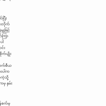
်ပြီး
းလိုက်
ျှဖြင့်
ရက်ကြာ
်ပါ
ယင်း
ုက်ပျိုး
ိုတက်စီယ
ွားပါက
ဲ့သို့
မှ နှမ်း
်စက်မှ