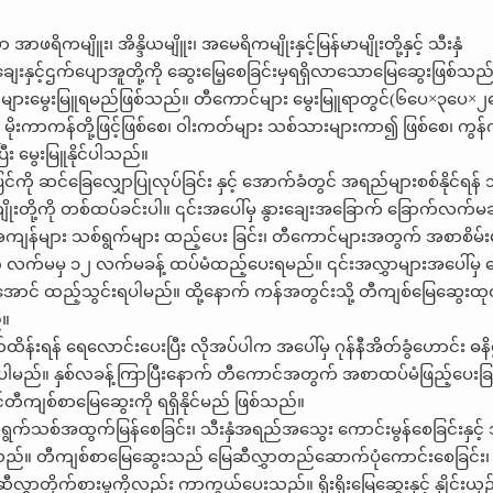
ိကမျိူး၊ အိန္ဒိယမျိူး၊ အမေရိကမျိုးနှင့်မြန်မာမျိုးတို့နှင့် သီးနှံ
ားချေးနှင့်ဌက်ပျောအူတို့ကို ဆွေးမြေ့စေခြင်းမှရရှိလာသောမြေဆွေးဖြစ်သည
ျားမွေးမြူရမည်ဖြစ်သည်။ တီကောင်များ မွေးမြူရာတွင်(၆ပေ×၃ပေ×၂ပေခ
းကာကန်တို့ဖြင့်ဖြစ်စေ၊ ဝါးကတ်များ သစ်သားများကာ၍ ဖြစ်စေ၊ ကွန်
ြီး မွေးမြူနိုင်ပါသည်။
်ကို ဆင်ခြေလျှောပြုလုပ်ခြင်း နှင့် အောက်ခံတွင် အရည်များစစ်နိုင်ရန
ုးတို့ကို တစ်ထပ်ခင်းပါ။ ၎င်းအပေါ်မှ နွားချေးအခြောက် ခြောက်လက်မခန
အကျန်များ သစ်ရွက်များ ထည့်ပေး ခြင်း၊ တီကောင်များအတွက် အစာစိမ်းမ
ီး ၈ လက်မမှ ၁၂ လက်မခန့် ထပ်မံထည့်ပေးရမည်။ ၎င်းအလွှာများအပေါ်မှ 
အောင် ထည့်သွင်းရပါမည်။ ထို့နောက် ကန်အတွင်းသို့ တီကျစ်မြေဆွေးထု
်။
န်းရန် ရေလောင်းပေးပြီး လိုအပ်ပါက အပေါ်မှ ဂုန်နီအိတ်ခွံဟောင်း ဓနိ
းရပါမည်။ နှစ်လခန့်ကြာပြီးနောက် တီကောင်အတွက် အစာထပ်မံဖြည့်ပေးခြ
်တီကျစ်စာမြေဆွေးကို ရရှိနိုင်မည် ဖြစ်သည်။
 အရွက်သစ်အထွက်မြန်စေခြင်း၊ သီးနှံအရည်အသွေး ကောင်းမွန်စေခြင်းနှင့် သ
င်ပါသည်။ တီကျစ်စာမြေဆွေးသည် မြေဆီလွှာတည်ဆောက်ပုံကောင်းစေခြင်း
လွှာတိုက်စားမှုကိုလည်း ကာကွယ်ပေးသည်။ ရိုးရိုးမြေဆွေးနှင့် နှိုင်းယှဉ်လ