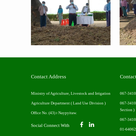
Contact Address
Contac
Ministry of Agriculture, Livestock and Irrigation
067-341
Agriculture Department ( Land Use Division )
067-341
Section )
Office No. (43) ၊ Naypyitaw.
067-341
Social Connect With
01-64062