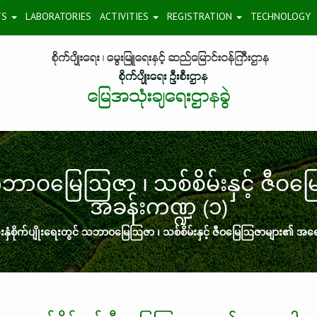
TS
LABORATORIES
ACTIVITIES
REGISTRATION
TECHNOLOGY
င် သဘာဝမြေဩဇာ ၊ သစ်စိမ်းနှင့် ဇီ
အခန်းကဏ္ဍ (၁)
းနှံစိုက်ပျိုးရေးတွင် သဘာဝမြေဩဇာ ၊ သစ်စိမ်းနှင့် ဇီဝမြေဩဇာများ၏ အရေ