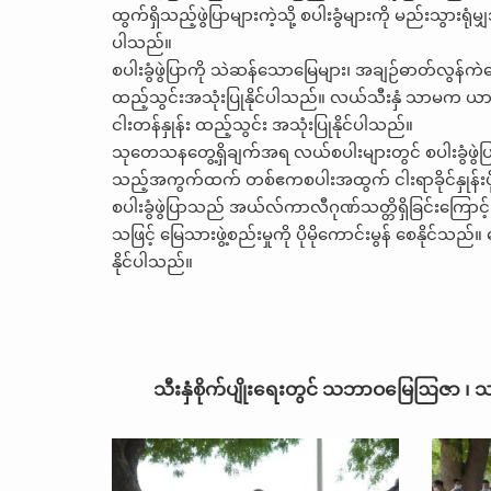
ထွက်ရှိသည့်ဖွဲပြာများကဲ့သို့ စပါးခွံများကို မည်းသွားရုံ
ပါသည်။
စပါးခွံဖွဲပြာကို သဲဆန်သောမြေများ၊ အချဉ်ဓာတ်လွန
ထည့်သွင်းအသုံးပြုနိုင်ပါသည်။ လယ်သီးနှံ သာမက ယာသီး
ငါးတန်နှုန်း ထည့်သွင်း အသုံးပြုနိုင်ပါသည်။
သုတေသနတွေ့ရှိချက်အရ လယ်စပါးများတွင် စပါးခွံဖွဲပြ
သည့်အကွက်ထက် တစ်ဧကစပါးအထွက် ငါးရာခိုင်နှုန်းပို
စပါးခွံဖွဲပြာသည် အယ်လ်ကာလီဂုဏ်သတ္တိရှိခြင်းကြောင့
သဖြင့် မြေသားဖွဲ့စည်းမှုကို ပိုမိုကောင်းမွန် စေနိုင
နိုင်ပါသည်။
သီးနှံစိုက်ပျိုးရေးတွင် သဘာဝမြေဩဇာ ၊ သ