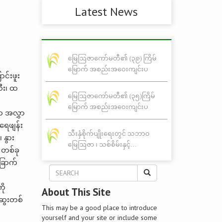
Latest News
မြေဩဇာကော်မတီ၏ (၃၉) ကြိမ်
မြောက် အစည်းအဝေးကျင်းပ
င်းဖူး
သီး၊ ထ
မြေဩဇာကော်မတီ၏ (၃၅)ကြိမ်
မြောက် အစည်းအဝေးကျင်းပ
ော အလွှာ
ရေဖျန်း
သီးနှံစိုက်ပျိုးရေးတွင် သဘာဝ
 နွား
မြေဩဇာ ၊ သစ်စိမ်းနှင့်…
် တစ်ခု
ခြောက်
ို
About This Site
ဆွေးတစ်
This may be a good place to introduce
yourself and your site or include some