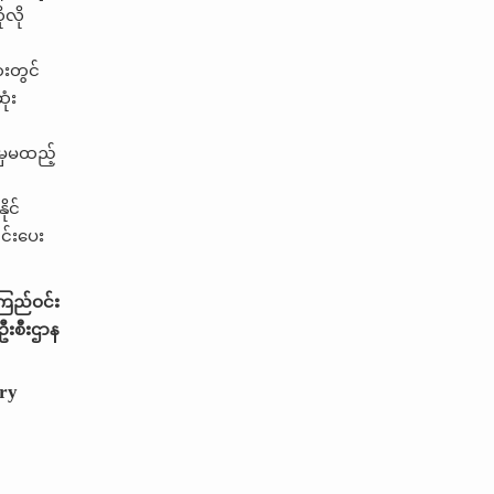
ုလို
းတွင်
ုံး
ာမှမထည့်
ုင်
င်းပေး
ကြည်ဝင်း
ဦးစီးဌာန
ry