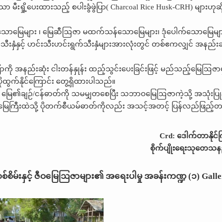
မျှသာ မီးရှို့ပေးထားသည့် စပါးခွံဖွဲပြာ( Charcoal Rice Husk-CRH) များဟုဆိ
်ကဲသောမြေများ ၊ မြေဆီဩဇာ မထက်သန်သောမြေများ၊ ဒုံပေါက်သောမြေမျာ
နှံနှင့် ဟင်းသီးဟင်းရွက်သီးနှံများအားလုံးတွင် တစ်ဧကလျှင် အနည်းဆ
ာကို အနည်းဆုံး ငါးတန်နှုန်း ထည့်သွင်းပေးခြင်းဖြင့် မည်သည့်မြေဩဇ
ထွက်နိုင်ကြောင်း တွေ့ရှိထားပါသည်။
် မြေ၏ချဉ်/ငန်ဓာတ်ကို သမမျှတစေပြီး သဘာဝမြေဩဇာကဲ့သို့ အသုံးပြုနိ
်သည်။ မြေကြီးထဲသို့ ပိုတက်စီယမ်ဓာတ်ကိုလည်း အသင့်အတင့် ပြန်လည်ဖြည့်တ
Crd: ဒေါက်တာနိုင်
စိုက်ပျိုးရေးသုတေသန
စ်စိမ်းနှင့် ဇီဝမြေဩဇာများ၏ အရေးပါမှု အခန်းကဏ္ဍ (၁) Galle