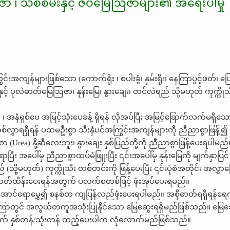
ာ ၊ သစ်စိမ်းနှင့် ဇီဝမြေဩဇာများ၏ အရေးပါမှု
န်များဖြစ်သော (ကောက်ရိုး ၊ စပါးခွံ၊ နှမ်းရိုး၊ နေကြာပွင့်ဖတ်၊ ပြော
်များနှင့် ပုလဲဓာတ်မြေဩဇာ၊ နုန်းမြေ၊ နွားချေး၊ တင်လဲရည် သို့မဟုတ် ကုက္ကို
 အနံရှစ်ပေ အမြင့်သုံးပေခန့် ရှိရန် လိုအပ်ပြီး အမြင့်ခြောက်လက်မရှိသ
လွှာရရှိရန် ပထမဦးစွာ သီးနှံပင်အကြွင်းအကျန်များကို ညီညာစွာဖြန့်၍ 
Urea) နို့ဆီလေးဘူး၊ နွားချေး နှစ်ပြည်တို့ကို ညီညာစွာဖြန့်ပေးရပါမည်။
ုရောပြီး အပေါ်မှ ညီညာစွာထပ်မံဖြူးပြီး ၎င်းအပေါ်မှ နုန်းမြေကို မျက်နှာပြင
(သို့မဟုတ်) ကုက္ကိုသီး တစ်တင်းကို ဖြန့်ပေးပြီး ၎င်းပုံစံအတိုင်း အလွှာ
အစိုဓာတ်ထိန်းပေးရန်အတွက် ပလက်စတစ်ဖြင့် ဖုံးအုပ်ပေးရမည်။
်ရောမွှေ၍ စနစ်တ ကျပြန်လည်ဖုံးပေးရပါမည်။ အစိုဓာတ်ရရှိရန်ရေက
ကြာတွင် အလွယ်တကူအသုံးပြုနိုင်သော မြေဆွေးရရှိမည်ဖြစ်သည်။ မြေ
်ဧကအတွက် နှစ်တန်/သုံးတန် ထည့်ပေးပါက လုံလောက်မည်ဖြစ်သည်။