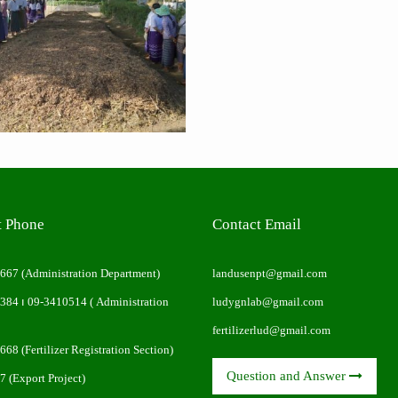
t Phone
Contact Email
0667
(Administration Department)
landusenpt@gmail.com
0384
၊
09-3410514
( Administration
ludygnlab@gmail.com
fertilizerlud@gmail.com
0668
(Fertilizer Registration Section)
Question and Answer
7
(Export Project)