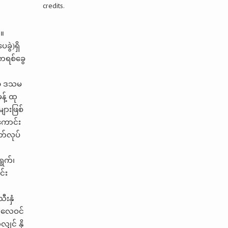
credits.
်။
ွဲ)ရှိ
ကရစ်ခွေ
် ၁ ဒသမ
့် ထု
ျားဖြစ်
ကောင်း
တ်လုပ်
ရွက်၊
င်း
ီးနှံ
၊ လေဝင်
ျှင် နို